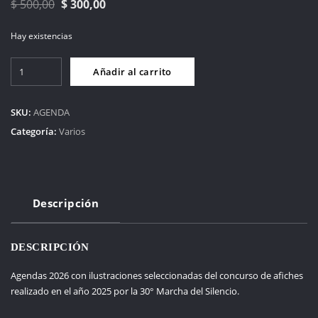
El
El
$
500,00
$
300,00
precio
precio
Hay existencias
original
actual
era:
es:
Agendas
Añadir al carrito
2026
$ 500,00.
$ 300,00.
cantidad
SKU:
AGENDA
Categoría:
Varios
Descripción
DESCRIPCIÓN
Agendas 2026 con ilustraciones seleccionadas del concurso de afiches
realizado en el año 2025 por la 30° Marcha del Silencio.