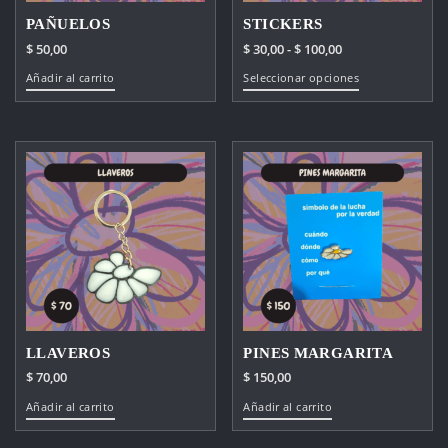
PAÑUELOS
STICKERS
Rango
$
50,00
$
30,00
-
$
100,00
de
Este
Añadir al carrito
Seleccionar opciones
precios:
producto
desde
tiene
$ 30,00
múltiples
hasta
variantes.
$ 100,00
Las
opciones
se
pueden
elegir
en
la
página
LLAVEROS
PINES MARGARITA
de
$
70,00
$
150,00
producto
Añadir al carrito
Añadir al carrito