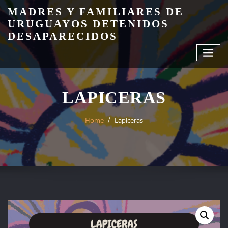
Skip
MADRES Y FAMILIARES DE
to
URUGUAYOS DETENIDOS
content
DESAPARECIDOS
LAPICERAS
Home
Lapiceras