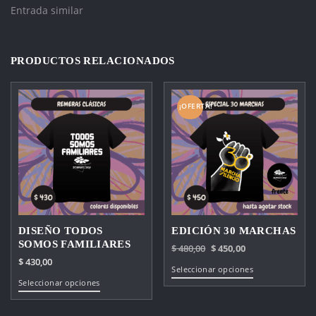
Entrada similar
PRODUCTOS RELACIONADOS
¡OFERTA!
DISEÑO TODOS
EDICIÓN 30 MARCHAS
SOMOS FAMILIARES
El
El
$
480,00
$
450,00
$
430,00
precio
precio
Este
Seleccionar opciones
original
actual
Este
Seleccionar opciones
producto
era:
es:
producto
tiene
$ 480,00.
$ 450,00.
tiene
múltiples