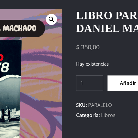
LIBRO PAR
DANIEL M
$
350,00
Hay existencias
Libro
Añadir 
Paralelo
'78
SKU:
PARALELO
-
Daniel
Categoría:
Libros
Machado
cantidad