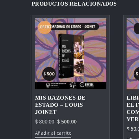
PRODUCTOS RELACIONADOS
¡OFERTA!
MIS RAZONES DE
LIB
ESTADO – LOUIS
EL 
JOINET
COM
VER
El
El
$
800,00
$
500,00
$
50,
precio
precio
Añadir al carrito
original
actual