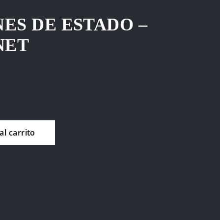
ES DE ESTADO –
NET
cio
ual
al carrito
00,00.