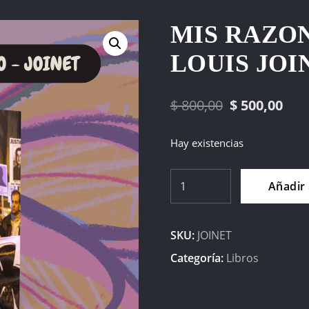
MIS RAZON
LOUIS JOI
El
El
$
800,00
$
500,00
precio
pre
Hay existencias
original
act
era:
es:
Mis
Añadir 
Razones
$ 800,00.
$ 5
de
SKU:
JOINET
Estado
-
Categoría:
Libros
Louis
Joinet