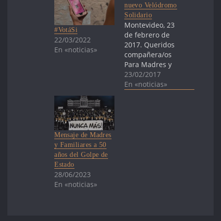
nuevo Velódromo
Solidario
Montevideo, 23
#VotáSi
de febrero de
22/03/2022
2017. Queridos
En «noticias»
compañera/os
Para Madres y
Familiares de
23/02/2017
Uruguayos
En «noticias»
Detenidos
Desaparecidos,
hubiera sido
imposible
plantearse la
Mensaje de Madres
realización del
y Familiares a 50
Velódromo
años del Golpe de
Solidario,
Estado
realizado el
28/06/2023
pasado lunes 20,
En «noticias»
sin la
participación y el
compromiso de