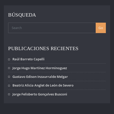
muchos amigos y
militantes que sin
dudarlo un
BÚSQUEDA
instante nos
acompañaron. Va
entonces…
Go
PUBLICACIONES RECIENTES
Raúl Barreto Capelli
Jorge Hugo Martínez Horminoguez
Gustavo Edison Inzaurralde Melgar
Beatriz Alicia Anglet de León de Severo
Jorge Felisberto Gonçalves Busconi