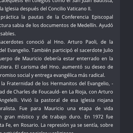
catequesis en colegios como el San Juan Bautista,
a Iglesia después del Concilio Vaticano II.
práctica la pautas de la Conferencia Episcopal
ectura sabia de los documentos de Medellín. Ayudó
sables.
sacerdotes conoció al Hno. Arturo Paoli, de la
el Evangelio. También participó el sacerdote Julio
cuerpo de Mauricio debería estar enterrado en la
istiera. El carisma del Hno. aumentó su deseo de
omiso social y entrega evangélica más radical.
la Fraternidad de los Hermanitos del Evangelio, -
dad de Charles de Foucauld- en La Rioja, con Arturo
gelelli. Vivió la pastoral de esa iglesia riojana
ralista. Fue para Mauricio una etapa de vida
n gran místico y de trabajo duro. En 1972 fue
ta Fe, en Rosario. La represión ya se sentía, sobre