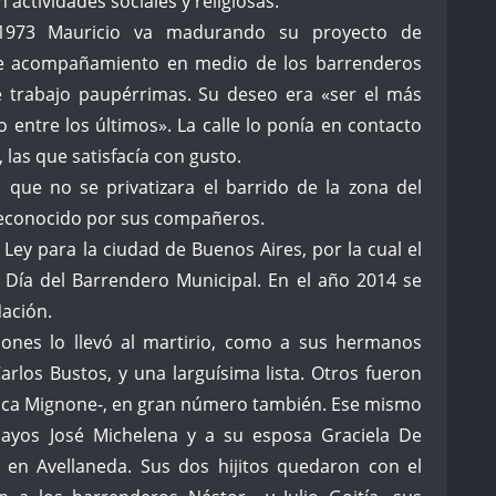
 actividades sociales y religiosas.
1973 Mauricio va madurando su proyecto de
e acompañamiento en medio de los barrenderos
e trabajo paupérrimas. Su deseo era «ser el más
o entre los últimos». La calle lo ponía en contacto
 las que satisfacía con gusto.
 que no se privatizara el barrido de la zona del
reconocido por sus compañeros.
Ley para la ciudad de Buenos Aires, por la cual el
 Día del Barrendero Municipal. En el año 2014 se
Nación.
aciones lo llevó al martirio, como a sus hermanos
Carlos Bustos, y una larguísima lista. Otros fueron
nica Mignone-, en gran número también. Ese mismo
uayos José Michelena y a su esposa Graciela De
a en Avellaneda. Sus dos hijitos quedaron con el