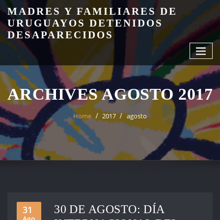
Skip
MADRES Y FAMILIARES DE
to
URUGUAYOS DETENIDOS
content
DESAPARECIDOS
ARCHIVES AGOSTO 2017
Home
2017
agosto
30 DE AGOSTO: DÍA
31
Ago