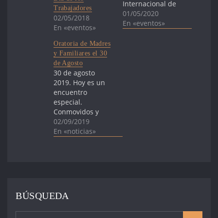
Internacional de
Trabajadores
los Trabajadores
01/05/2020
02/05/2018
y Trabajadoras,
En «eventos»
En «eventos»
extendemos
nuestro saludo
Oratoria de Madres
fraterno a la
y Familiares el 30
central obrera del
de Agosto
PIT-CNT. Este día
30 de agosto
nos encuentra en
2019. Hoy es un
una situación
encuentro
diferente,
especial.
impensada y
Conmovidos y
compleja, que nos
expectantes, a
02/09/2019
impide reunirnos
tres días de un
En «noticias»
como cada año;
hallazgo, tener
no llegaremos
que hablar de la
caminando junto
Desaparición
al…
Forzada, además
de la emoción
inocultable, de la
BÚSQUEDA
fuerza que da
recuperar un