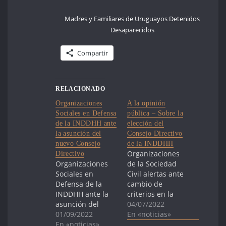
Madres y Familiares de Uruguayos Detenidos
Desaparecidos
Compartir
RELACIONADO
Organizaciones
A la opinión
Sociales en Defensa
pública – Sobre la
de la INDDHH ante
elección del
la asunción del
Consejo Directivo
nuevo Consejo
de la INDDHH
Organizaciones
Directivo
Organizaciones
de la Sociedad
Sociales en
Civil alertas ante
Defensa de la
cambio de
INDDHH ante la
criterios en la
asunción del
elección de un
04/07/2022
nuevo Consejo
01/09/2022
nuevo Consejo
En «noticias»
Directivo El 1ª de
En «noticias»
Directivo de la