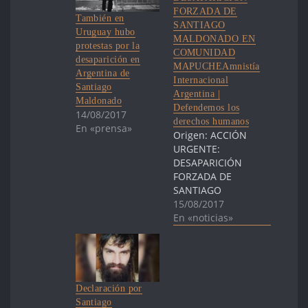
FORZADA DE
También en
SANTIAGO
Uruguay hubo
MALDONADO EN
protestas por la
COMUNIDAD
desaparición en
MAPUCHEAmnistía
Argentina de
Internacional
Santiago
Argentina |
Maldonado
Defendemos los
14/08/2017
derechos humanos
En «prensa»
Origen: ACCIÓN
URGENTE:
DESAPARICIÓN
FORZADA DE
SANTIAGO
MALDONADO EN
15/08/2017
COMUNIDAD
En «noticias»
MAPUCHEAmnistía
Internacional
Argentina |
Defendemos los
derechos
Declaración por
humanos
Santiago