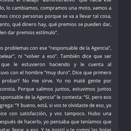
ulo, lo cambiamos, compramos una moto, vamos a
amos cinco personas porque se va a llevar tal cosa,
iento, qué dinero hay, qué premios se pueden dar,
den dar premios estímulo”.
vo problemas con ese “responsable de la Agencia”,
“pelear”, ni “volver a eso”. También dice que ser
 que le estuvieron haciendo y le cuenta al
 tuvo con el hombre “muy duro”. Dice que primero
e probar? No me sirve. Yo no maté gente por
e consta. Porque salimos juntos, estuvimos juntos
esponsable de la Agencia” le contesta: “Sí, pero eso
grega: “Y bueno, está, si vos te olvidaste de eso, yo
ice con satisfacción, y vos tampoco. Hubo una
espués de hacerlo, yo pensaba que teníamos que
tar llegar a eso. Y te insistí y te rompí las bolas