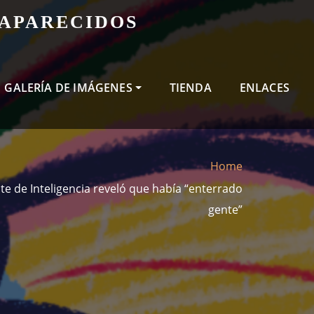
SAPARECIDOS
GALERÍA DE IMÁGENES
TIENDA
ENLACES
Home
e de Inteligencia reveló que había “enterrado
gente”