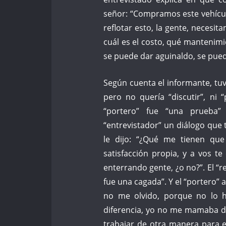
señor: “Compramos este vehíc
reflotar esto, la gente, necesit
cuál es el costo, qué mantenim
se puede dar aguinaldo, se pue
Según cuenta el informante, tu
pero no quería “discutir”, ni 
“portero” fue “una prueba”
“entrevistador” un diálogo que
le dijo: “¿Qué me tienen qu
satisfacción propia, y a vos t
enterrando gente, ¿o no?”. El “r
fue una cagada”. Y el “portero” a
no me olvido, porque no lo h
diferencia, yo no me mamaba d
trabajar de otra manera para evi