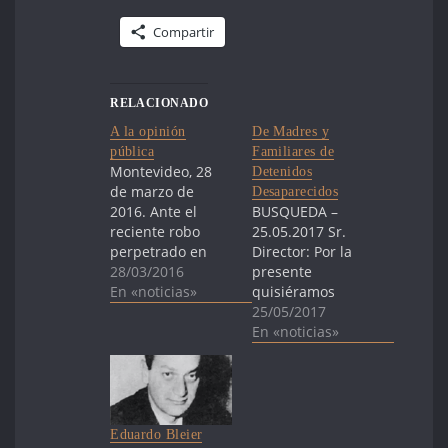
Compartir
RELACIONADO
A la opinión
De Madres y
pública
Familiares de
Montevideo, 28
Detenidos
de marzo de
Desaparecidos
2016. Ante el
BUSQUEDA –
reciente robo
25.05.2017 Sr.
perpetrado en
Director: Por la
dependencias de
28/03/2016
presente
la Facultad de
En «noticias»
quisiéramos
Humanidades y
solicitarle la
25/05/2017
Ciencias de la
publicación de la
En «noticias»
Educación, donde
nota adjunta de
funciona el Grupo
Madres y
de Investigación
Familiares de
en Antropología
Detenidos
Forense (GIAF),
Desaparecidos
Eduardo Bleier