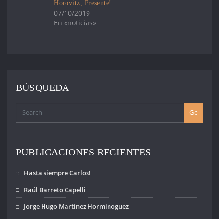
Madres y
con su anexo
Horovitz, Presente!
Familiares de
correspondiente
07/10/2019
Uruguayos
(Carta del
En «noticias»
Detenidos
Presidente del
Desaparecidos
EAAF, Dr. Luis
expresa: - La más
Fondebrider), en
enérgica condena
respuesta a la
a estos hechos
información
que…
publicada por su
BÚSQUEDA
semanario en el
artículo “La
búsqueda de…
Go
PUBLICACIONES RECIENTES
Hasta siempre Carlos!
Raúl Barreto Capelli
Jorge Hugo Martínez Horminoguez