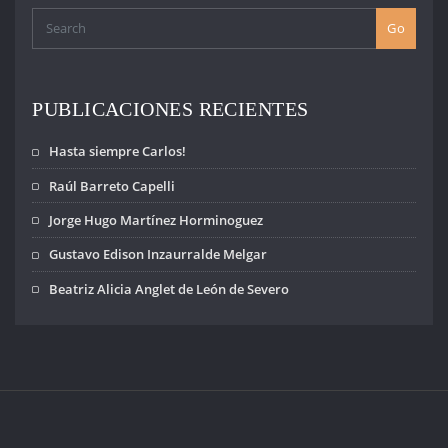
desesperación
por encontrarlos
Go
vivos. La
perseverancia
como grupo y
como sociedad
PUBLICACIONES RECIENTES
para no…
Hasta siempre Carlos!
Raúl Barreto Capelli
Jorge Hugo Martínez Horminoguez
Gustavo Edison Inzaurralde Melgar
Beatriz Alicia Anglet de León de Severo