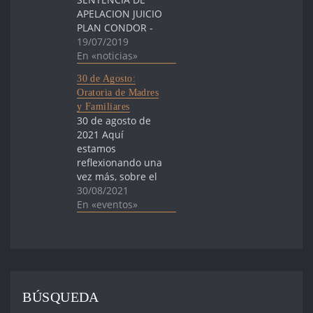
APELACION JUICIO
PLAN CONDOR -
ROMA ITALIA
19/07/2019
Saludamos con
En «noticias»
gran emoción la
30 de Agosto:
sentencia de
Oratoria de Madres
Cadena Perpetua
y Familiares
a los 24
30 de agosto de
imputados por
2021 Aquí
delitos graves
estamos
(secuestro,
reflexionando una
tortura y
vez más, sobre el
asesinato)
sentido presente
30/08/2021
durante las
de la lucha contra
En «eventos»
dictaduras del
la Desaparición
Conosur de
Forzada, una
América, por el
lucha tan íntima y
Tribunal de
humana, tan
Apelación de
social y tan
Roma. Es una…
política. Marcada
BÚSQUEDA
primero por la