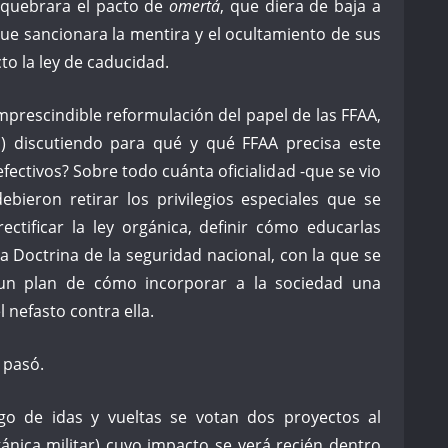
y quebrara el pacto de
omertá
, que diera de baja a
que sancionara la mentira y el ocultamiento de sus
to la ley de caducidad.
prescindible reformulación del papel de las FFAA,
s) discutiendo para qué y qué FFAA precisa este
fectivos? Sobre todo cuánta oficialidad -que se vio
bieron retirar los privilegios especiales que se
ectificar la ley orgánica, definir cómo educarlas
la Doctrina de la seguridad nacional, con la que se
un plan de cómo incorporar a la sociedad una
 nefasto contra ella.
 pasó.
o de idas y vueltas se votan dos proyectos al
rgánica militar) cuyo impacto se verá recién dentro