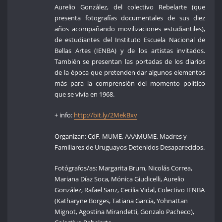
Aurelio González, del colectivo Rebelarte (que
presenta fotografías documentales de sus diez
años acompañando movilizaciones estudiantiles),
de estudiantes del Instituto Escuela Nacional de
Bellas Artes (IENBA) y de los artistas invitados.
También se presentan las portadas de los diarios
de la época que pretenden dar algunos elementos
más para la comprensión del momento político
que se vivía en 1968.
+ info:
http://bit.ly/2MekBxv
Organizan: CdF, MUME, AAAMUME, Madres y
Familiares de Uruguayos Detenidos Desaparecidos.
Fotógrafos/as: Margarita Brum, Nicolás Correa,
Mariana Díaz Soca, Mónica Giudicelli, Aurelio
González, Rafael Sanz, Cecilia Vidal, Colectivo IENBA
(Katharyne Borges, Tatiana García, Yohnattan
Mignot, Agostina Mirandetti, Gonzalo Pacheco),