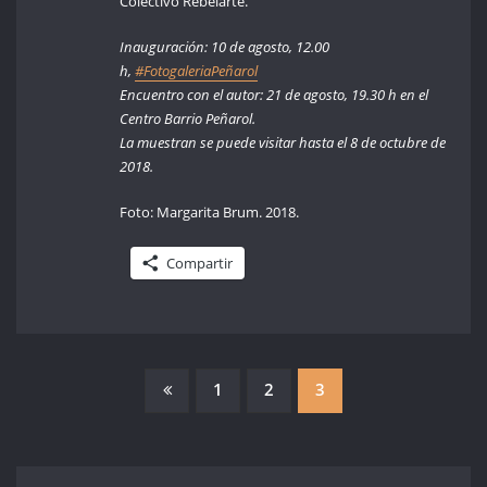
Colectivo Rebelarte.
Inauguración: 10 de agosto, 12.00
h,
#FotogaleriaPeñarol
Encuentro con el autor: 21 de agosto, 19.30 h en el
Centro Barrio Peñarol.
La muestran se puede visitar hasta el 8 de octubre de
2018.
Foto: Margarita Brum. 2018.
Compartir
PAGINACIÓN
1
2
3
DE
ENTRADAS