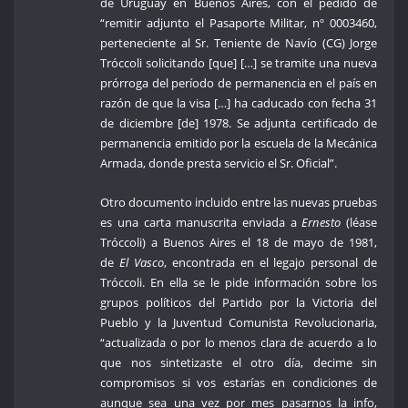
de Uruguay en Buenos Aires, con el pedido de
“remitir adjunto el Pasaporte Militar, nº 0003460,
perteneciente al Sr. Teniente de Navío (CG) Jorge
Tróccoli solicitando [que] […] se tramite una nueva
prórroga del período de permanencia en el país en
razón de que la visa […] ha caducado con fecha 31
de diciembre [de] 1978. Se adjunta certificado de
permanencia emitido por la escuela de la Mecánica
Armada, donde presta servicio el Sr. Oficial”.
Otro documento incluido entre las nuevas pruebas
es una carta manuscrita enviada a
Ernesto
(léase
Tróccoli) a Buenos Aires el 18 de mayo de 1981,
de
El Vasco
, encontrada en el legajo personal de
Tróccoli. En ella se le pide información sobre los
grupos políticos del Partido por la Victoria del
Pueblo y la Juventud Comunista Revolucionaria,
“actualizada o por lo menos clara de acuerdo a lo
que nos sintetizaste el otro día, decime sin
compromisos si vos estarías en condiciones de
aunque sea una vez por mes pasarnos la info,