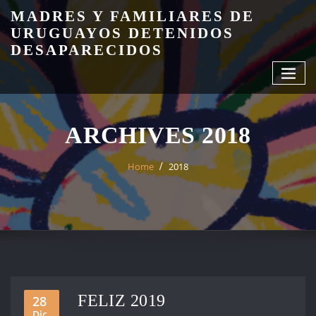
Skip
MADRES Y FAMILIARES DE
to
URUGUAYOS DETENIDOS
content
DESAPARECIDOS
ARCHIVES 2018
Home
2018
FELIZ 2019
28
Dic