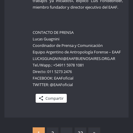
trabajos ya iniciados», explicó Luis Fondebrider,
miembro fundador y director ejecutivo del EAAF.
CONTACTO DE PRENSA
Lucas Guagnini
Coordinador de Prensa y Comunicación
Equipo Argentino de Antropología Forense – EAAF
LUCASGUAGNINI@EAAFBUENOSAIRES.ORG.AR
Tel./Wapp.: +54911 5978 1081
Directo: 011 5273 2476
FACEBOOK: EAAFoficial
TWITTER: @EAAFoficial
Compartir
1
2
…
22