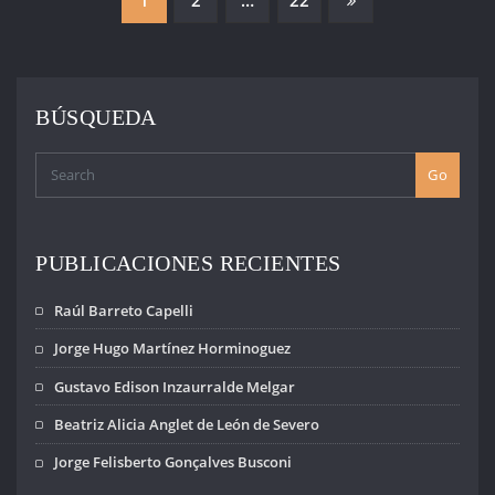
PAGINACIÓN
DE
ENTRADAS
BÚSQUEDA
Go
PUBLICACIONES RECIENTES
Raúl Barreto Capelli
Jorge Hugo Martínez Horminoguez
Gustavo Edison Inzaurralde Melgar
Beatriz Alicia Anglet de León de Severo
Jorge Felisberto Gonçalves Busconi