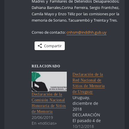
Madres y Familiares de Detenidos Desaparecidos;
Dahiana Barrales,Corina Ferreira, Sergio Frantchez,
Camila Mayo y Enzo Téliz por las comisiones por la
memoria de Soriano, Tacuarembó y Treinta y Tres.
Correo de contacto:
cnhsm@inddhh.gub.uy
Compartir
RELACIONADO
Declaración de la
Red Nacional de
Sitios de Memoria
de Uruguay
Declaración de la
Uruguay,
Comisión Nacional
diciembre de
Honoraria de Sitios
2018
de Memoria
DECLARACIÓN
20/06/2019
El pasado 4 de
En «noticias»
julio se aprobó la
10/12/2018