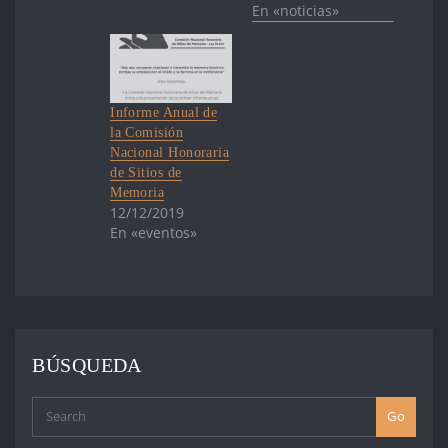
Ley de Sitios de
En «noticias»
Memoria de
Uruguay, y el 31
de octubre se
constituyó la
Comisión
Informe Anual de
Nacional
la Comisión
Honoraria de
Nacional Honoraria
Sitios de Memoria
de Sitios de
en cumplimiento
Memoria
de dicha ley. Los
12/12/2019
Sitios de
En «eventos»
Memoria, por su
valor testimonial,
constituyen…
BÚSQUEDA
Go