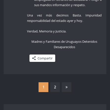
sus mandos información y respeto.
Una vez más decimos Basta. Impunidad
responsabilidad del estado ayer y hoy.
Verdad, Memoria y Justicia.
Madres y Familiares de Uruguayos Detenidos
Desaparecidos
Compartir
PAGINACIÓN
1
2
DE
ENTRADAS