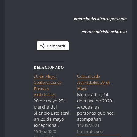
#marchadelsilenciopresente
#marchadelsilencio2020
Compartir
RELACIONADO
20 de Mayo:
Comunicado
Conferencia de
Actividades 20 de
Prensa y
Mayo
Montevideo, 14
Actividades
20 de mayo 25a.
de mayo de 2020.
Marcha del
A todas las
Silencio Este será
personas que nos
un 20 de mayo
acompañan,
excepcional,
Quedan pocos
14/05/2021
marcado por la
19/05/2020
días para la
En «noticias»