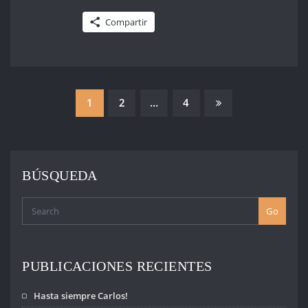
Compartir
PAGINACIÓN
1
2
…
4
DE
ENTRADAS
BÚSQUEDA
Go
PUBLICACIONES RECIENTES
Hasta siempre Carlos!