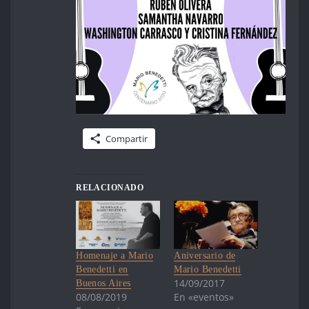
Compartir
RELACIONADO
Homenaje a Mario
Aniversario de
Benedetti en
Mario Benedetti
14/09/2017
Buenos Aires
08/08/2019
En «eventos»