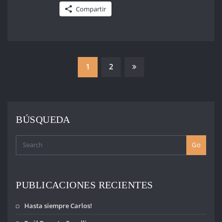
Compartir
PAGINACIÓN
1
2
DE
ENTRADAS
BÚSQUEDA
Go
PUBLICACIONES RECIENTES
Hasta siempre Carlos!