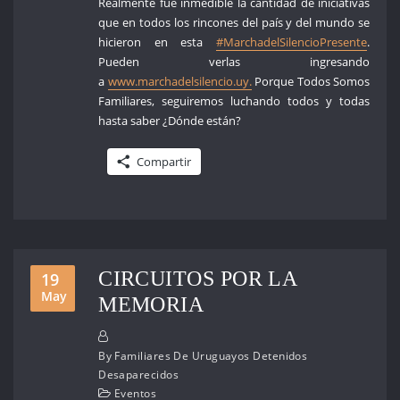
Realmente fue inmedible la cantidad de iniciativas
que en todos los rincones del país y del mundo se
hicieron en esta
#MarchadelSilencioPresente
.
Pueden verlas ingresando
a
www.marchadelsilencio.uy.
Porque Todos Somos
Familiares, seguiremos luchando todos y todas
hasta saber ¿Dónde están?
Compartir
CIRCUITOS POR LA
19
May
MEMORIA
By
Familiares De Uruguayos Detenidos
Desaparecidos
Eventos