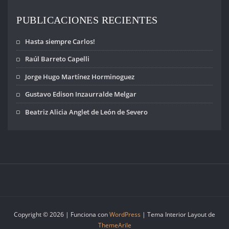
Día Internacional
del Detenido
PUBLICACIONES RECIENTES
Desaparecido. En
Uruguay se
Hasta siempre Carlos!
conmemora la…
Raúl Barreto Capelli
Jorge Hugo Martínez Horminoguez
Gustavo Edison Inzaurralde Melgar
Beatriz Alicia Anglet de León de Severo
Copyright © 2026 | Funciona con
WordPress
|
Tema Interior Layout de
ThemeArile