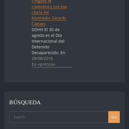
Uruguay se
conmemora con una
charla del
historiador Gerardo
Caetano
DDHH El 30 de
agosto es el Día
Internacional del
Detenido
Desaparecido. En
Uruguay se
29/08/2016
conmemora con
En «prensa»
una charla del
historiador
Gerardo Caetano
La Federación
Latinoamericana
de Asociaciones
BÚSQUEDA
de Familiares de
Detenidos
Desaparecidos
Go
declaró el 30 de
agosto como el