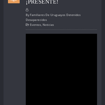
¡PRESENTE!
By
Familiares De Uruguayos Detenidos
Desaparecidos
Eventos
,
Noticias