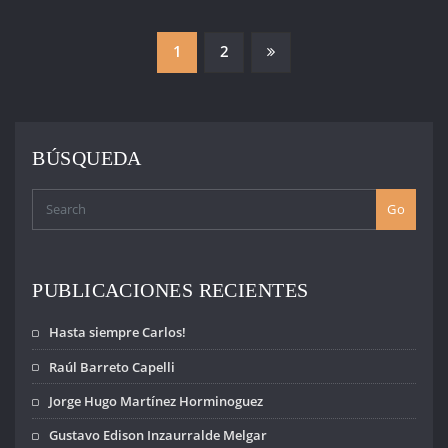
PAGINACIÓN
1
2
DE
ENTRADAS
BÚSQUEDA
Go
PUBLICACIONES RECIENTES
Hasta siempre Carlos!
Raúl Barreto Capelli
Jorge Hugo Martínez Horminoguez
Gustavo Edison Inzaurralde Melgar