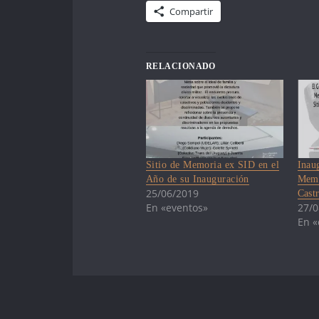
Compartir
RELACIONADO
Sitio de Memoria ex SID en el
Inau
Año de su Inauguración
Memo
25/06/2019
Cast
En «eventos»
27/0
En «