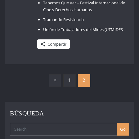
Tenemos Que Ver – Festival Internacional de
Cine y Derechos Humanos
Tramando Resistencia
Unión de Trabajadores del Mides (UTMIDES
Compartir
PAGINACIÓN
1
2
DE
ENTRADAS
BÚSQUEDA
Go