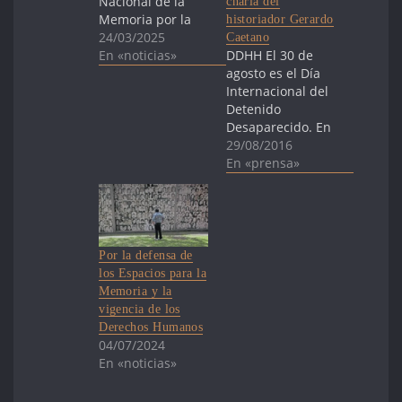
Nacional de la
charla del
Memoria por la
historiador Gerardo
Verdad y la
24/03/2025
Caetano
Justicia El 24 de
En «noticias»
DDHH El 30 de
Marzo de 1976
agosto es el Día
marcó el inicio de
Internacional del
la dictadura
Detenido
cívico-militar en
Desaparecido. En
Argentina, en un
Uruguay se
29/08/2016
contexto regional
conmemora con
En «prensa»
de represión y
una charla del
persecución
historiador
política de forma
Gerardo Caetano
coordinada bajo
La Federación
el Plan Cóndor.…
Latinoamericana
Por la defensa de
de Asociaciones
los Espacios para la
de Familiares de
Memoria y la
Detenidos
vigencia de los
Desaparecidos
Derechos Humanos
declaró el 30 de
04/07/2024
agosto como el
En «noticias»
Día Internacional
del Detenido