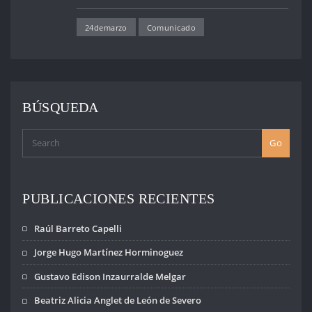
Desaparecido. En
Uruguay se
24demarzo
Comunicado
conmemora la…
BÚSQUEDA
Go
PUBLICACIONES RECIENTES
Raúl Barreto Capelli
Jorge Hugo Martínez Horminoguez
Gustavo Edison Inzaurralde Melgar
Beatriz Alicia Anglet de León de Severo