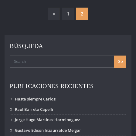
PAGINACIÓN
1
2
DE
ENTRADAS
BÚSQUEDA
Go
PUBLICACIONES RECIENTES
Hasta siempre Carlos!
Raúl Barreto Capelli
Jorge Hugo Martínez Horminoguez
Gustavo Edison Inzaurralde Melgar