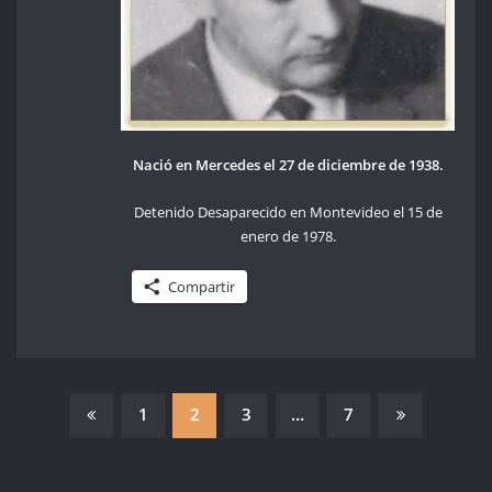
Nació en Mercedes el 27 de diciembre de 1938.
Detenido Desaparecido en Montevideo el 15 de
enero de 1978.
Compartir
PAGINACIÓN
1
2
3
…
7
DE