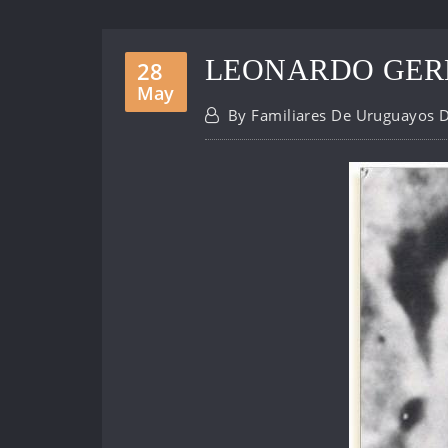
LEONARDO GER
28
May
By
Familiares De Uruguayos 