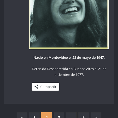
Nació en Montevideo el 22 de mayo de 1947.
Detenida Desaparecida en Buenos Aires el 21 de
diciembre de 1977.
Compartir
PAGINACIÓN
1
2
3
…
5