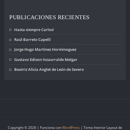
impide reunirnos
como cada año;
no llegaremos
PUBLICACIONES RECIENTES
caminando junto
al…
Hasta siempre Carlos!
Raúl Barreto Capelli
Jorge Hugo Martínez Horminoguez
Gustavo Edison Inzaurralde Melgar
Beatriz Alicia Anglet de León de Severo
Copyright © 2026 | Funciona con
WordPress
|
Tema Interior Layout de