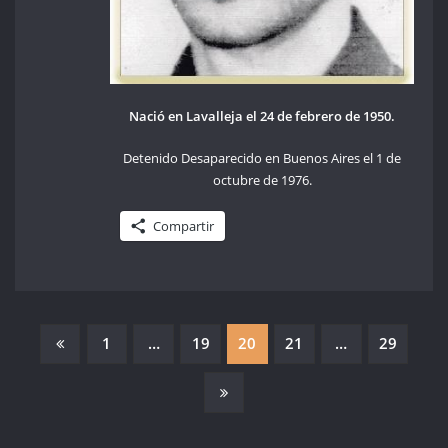
Nació en Lavalleja el 24 de febrero de 1950.
Detenido Desaparecido en Buenos Aires el 1 de
octubre de 1976.
Compartir
PAGINACIÓN
1
…
19
20
21
…
29
DE
ENTRADAS