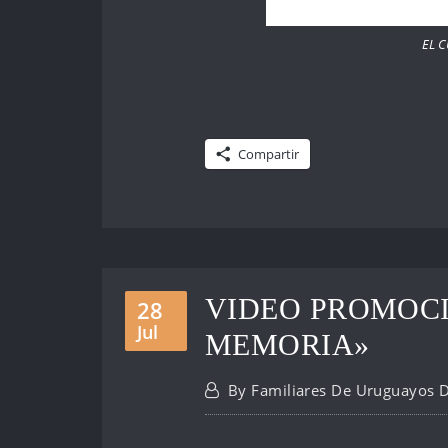
EL C
Compartir
VIDEO PROMOC
28
Jul
MEMORIA»
By
Familiares De Uruguayos 