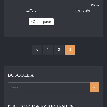
Elena
Zaffaroni Nilo Patiño
Compartir
PAGINACIÓN
1
2
3
DE
ENTRADAS
BÚSQUEDA
Go
PUBLICACIONES RECIENTES