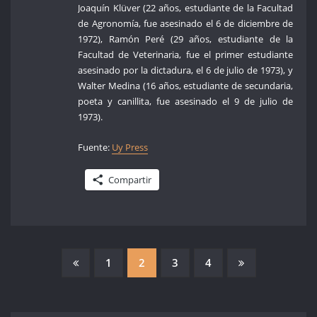
Joaquín Klüver (22 años, estudiante de la Facultad
de Agronomía, fue asesinado el 6 de diciembre de
1972), Ramón Peré (29 años, estudiante de la
Facultad de Veterinaria, fue el primer estudiante
asesinado por la dictadura, el 6 de julio de 1973), y
Walter Medina (16 años, estudiante de secundaria,
poeta y canillita, fue asesinado el 9 de julio de
1973).
Fuente:
Uy Press
Compartir
PAGINACIÓN
1
2
3
4
DE