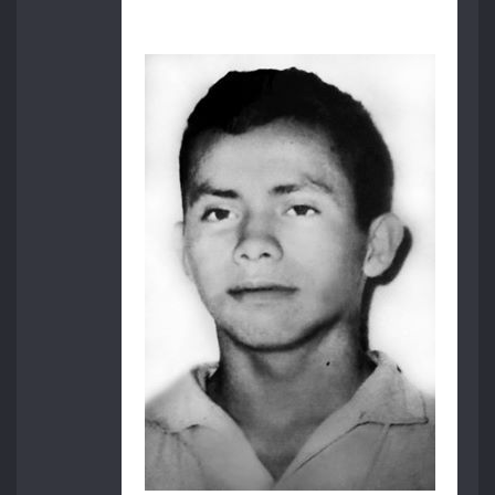
Cástulo Vera Báez.