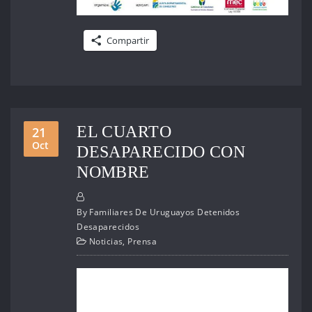
Compartir
EL CUARTO
21
Oct
DESAPARECIDO CON
NOMBRE
By
Familiares De Uruguayos Detenidos
Desaparecidos
Noticias
,
Prensa
La Dirección de Memoria Histórica y Reparación del
Ministerio de Justicia identificó al cuarto desaparecido
de la dictadura de Alfredo Stroessner. Su nombre es