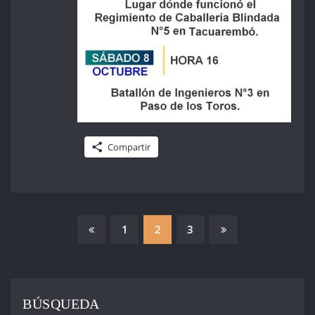
Compartir
PAGINACIÓN
1
2
3
DE
ENTRADAS
BÚSQUEDA