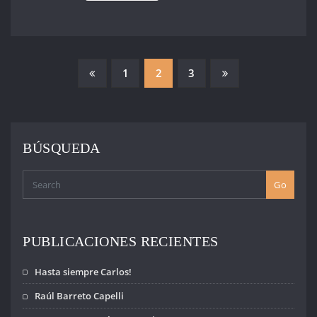
PAGINACIÓN
1
2
3
DE
ENTRADAS
BÚSQUEDA
Go
PUBLICACIONES RECIENTES
Hasta siempre Carlos!
Raúl Barreto Capelli