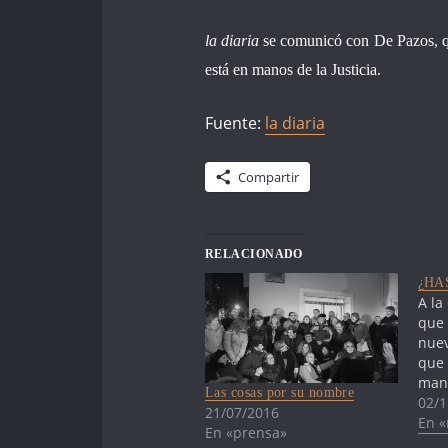
la diaria
se comunicó con De Pazos, qu
está en manos de la Justicia.
Fuente:
la diaria
Compartir
RELACIONADO
¿HA
A la
que 
nuev
que 
mani
Las cosas por su nombre
hac
02/1
21/07/2016
denu
En «
En «prensa»
apar