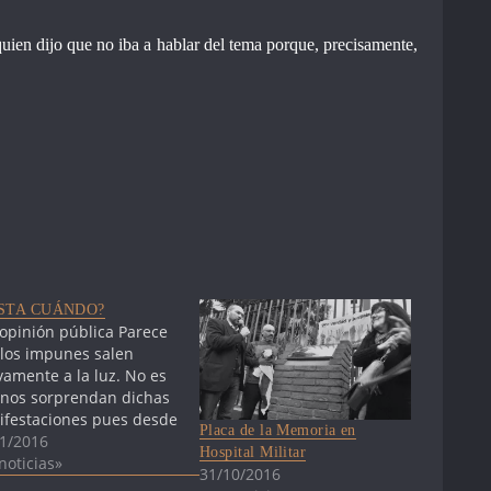
ien dijo que no iba a hablar del tema porque, precisamente,
STA CUÁNDO?
 opinión pública Parece
los impunes salen
amente a la luz. No es
nos sorprendan dichas
festaciones pues desde
Placa de la Memoria en
e muchos años venimos
1/2016
Hospital Militar
nciando que los
noticias»
31/10/2016
atos de inteligencia y