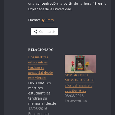
una concentración, a partir de la hora 18 en la
Explanada de la Universidad.
Fuente:
Uy Press
Compartir
RELACIONADO
Los mártires
estudiantiles
tendrán su
memorial desde
SEMBRANDO
este viernes
MEMORIAS. A 50
HISTORIA Los
años del asesinato
mártires
de Líber Arce
estudiantiles
08/08/2018
tendrán su
En «eventos»
memorial desde
este viernes
12/08/2016
MONTEVIDEO
En «prensa»