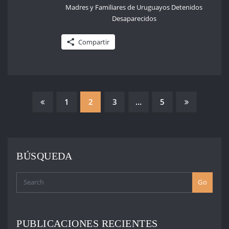
Madres y Familiares de Uruguayos Detenidos
Desaparecidos
Compartir
PAGINACIÓN
1
2
3
…
5
DE
ENTRADAS
BÚSQUEDA
Go
PUBLICACIONES RECIENTES