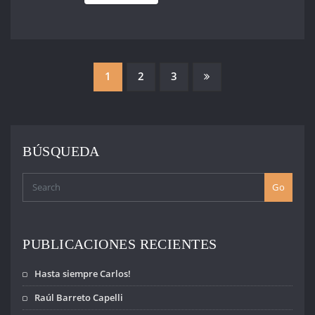
PAGINACIÓN
1
2
3
DE
ENTRADAS
BÚSQUEDA
Go
PUBLICACIONES RECIENTES
Hasta siempre Carlos!
Raúl Barreto Capelli