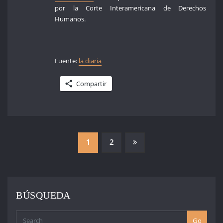
por la Corte Interamericana de Derechos
Humanos.
Fuente:
la diaria
Compartir
PAGINACIÓN
1
2
DE
ENTRADAS
BÚSQUEDA
Go