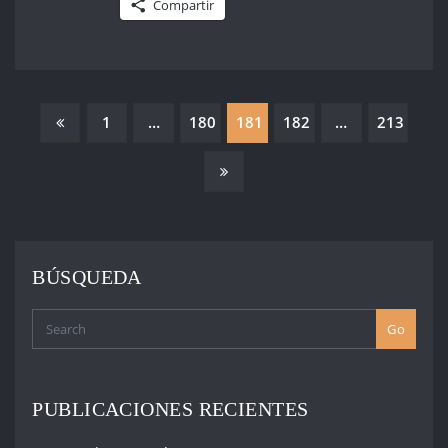
Compartir
PAGINACIÓN
1
…
180
181
182
…
213
DE
ENTRADAS
BÚSQUEDA
Go
PUBLICACIONES RECIENTES