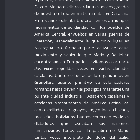
Estado. Me hace feliz recordar a estos dos grandes
de nuestra cultura en mi tierra natal, en Cataluña.
En los años ochenta brotaron en esta múltiples
movimientos de solidaridad con los pueblos de
América Central, envueltos en varias guerras de
liberación, especialmente la que tuvo lugar en
Nicaragua. Yo formaba parte activa de aquel
movimiento y sabiendo que Mario y Daniel se
encontraban en Europa los invitamos a actuar
a
dos voces
repetidas veces en varias ciudades
catalanas. Uno de estos actos lo organizamos en
Granollers, asiento primitivo de colonizadores
romanos hasta devenir largos siglos más tarde una
pujante ciudad industrial. Asistieron catalanes y
catalanas simpatizantes de América Latina, así
como exiliados uruguayos, argentinos, chilenos,
brasileños, bolivianos, buenos conocedores de las
dictaduras que asolaban sus naciones,
familiarizados todos con la palabra de Mario,
tantas veces intérprete del dolor del exilio,