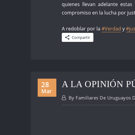
quiene
s llevan adelante estas
compromiso en la lucha por just
A redoblar por la
‪#‎
Verdad‬
y
‪#‎
jus
Compartir
A LA OPINIÓN P
28
Mar
By
Familiares De Uruguayos 