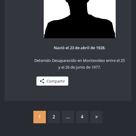
Nació el 23 de abril de 1928.
Detenido Desaparecido en Montevideo entre el 25
y el 26 de junio de 1977.
Compartir
PAGINACIÓN
1
2
…
4
DE