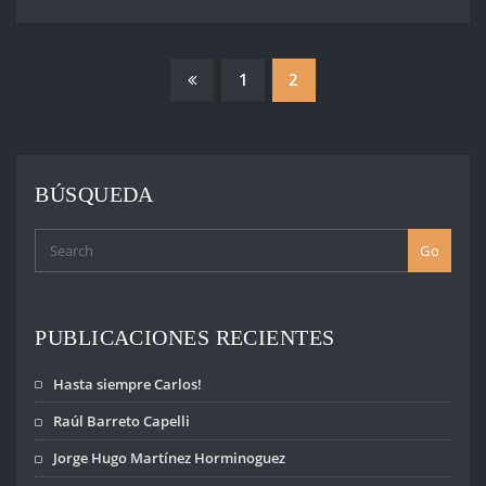
PAGINACIÓN
1
2
DE
ENTRADAS
BÚSQUEDA
Go
PUBLICACIONES RECIENTES
Hasta siempre Carlos!
Raúl Barreto Capelli
Jorge Hugo Martínez Horminoguez