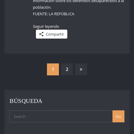
información sobre los detenidos desaparecidos a la
población.
FUENTE: LA REPÚBLICA
Seguir leyendo
Compartir
PAGINACIÓN
1
2
DE
ENTRADAS
BÚSQUEDA
Go