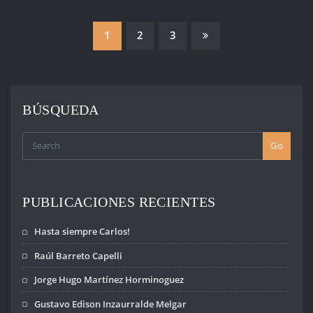
PAGINACIÓN
1
2
3
DE
ENTRADAS
BÚSQUEDA
Go
PUBLICACIONES RECIENTES
Hasta siempre Carlos!
Raúl Barreto Capelli
Jorge Hugo Martínez Horminoguez
Gustavo Edison Inzaurralde Melgar